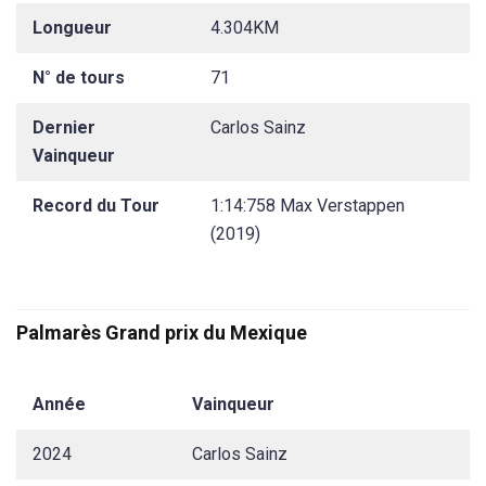
Longueur
4.304KM
N° de tours
71
Dernier
Carlos Sainz
Vainqueur
Record du Tour
1:14:758 Max Verstappen
(2019)
Palmarès Grand prix du Mexique
Année
Vainqueur
2024
Carlos Sainz