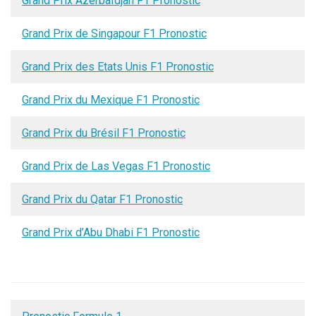
Grand Prix Azerbaïdjan F1 Pronostic
Grand Prix de Singapour F1 Pronostic
Grand Prix des Etats Unis F1 Pronostic
Grand Prix du Mexique F1 Pronostic
Grand Prix du Brésil F1 Pronostic
Grand Prix de Las Vegas F1 Pronostic
Grand Prix du Qatar F1 Pronostic
Grand Prix d’Abu Dhabi F1 Pronostic