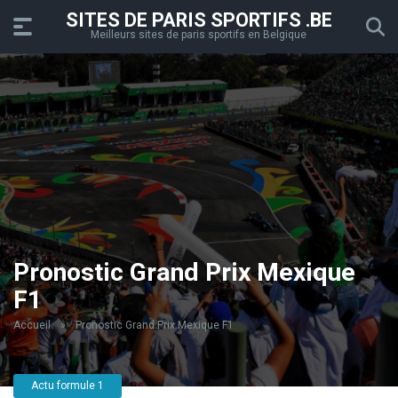
SITES DE PARIS SPORTIFS .BE
Meilleurs sites de paris sportifs en Belgique
Pronostic Grand Prix Mexique
F1
Accueil
»
Pronostic Grand Prix Mexique F1
Actu formule 1