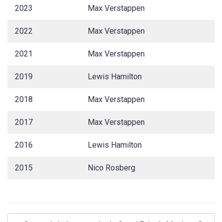
2023
Max Verstappen
2022
Max Verstappen
2021
Max Verstappen
2019
Lewis Hamilton
2018
Max Verstappen
2017
Max Verstappen
2016
Lewis Hamilton
2015
Nico Rosberg