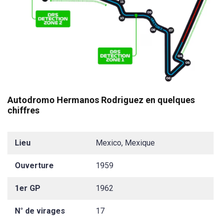
Autodromo Hermanos Rodriguez en quelques
chiffres
Lieu
Mexico, Mexique
Ouverture
1959
1er GP
1962
N° de virages
17