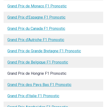
Grand Prix de Monaco F1 Pronostic
Grand Prix d’Espagne F1 Pronostic
Grand Prix du Canada F1 Pronostic
Grand Prix d’Autriche F1 Pronostic
Grand Prix de Grande Bretagne F1 Pronostic
Grand Prix de Belgique F1 Pronostic
Grand Prix de Hongrie F1 Pronostic
Grand Prix des Pays Bas F1 Pronostic
Grand Prix d’Italie F1 Pronostic