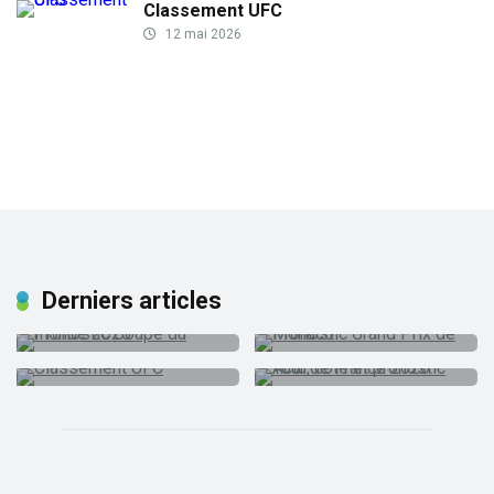
Classement UFC
12 mai 2026
Derniers articles
Pronostic Coupe du
Pronostic Grand Prix
Tour de France 2026 –
monde 2026
de Monaco
Actu, cote et
Classement UFC
pronostic