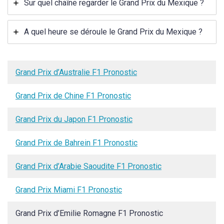
Sur quel chaîne regarder le Grand Prix du Mexique ?
A quel heure se déroule le Grand Prix du Mexique ?
Grand Prix d’Australie F1 Pronostic
Grand Prix de Chine F1 Pronostic
Grand Prix du Japon F1 Pronostic
Grand Prix de Bahrein F1 Pronostic
Grand Prix d’Arabie Saoudite F1 Pronostic
Grand Prix Miami F1 Pronostic
Grand Prix d’Emilie Romagne F1 Pronostic