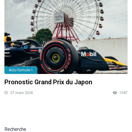
Actu formule 1
Pronostic Grand Prix du Japon
27 mars 2026
1947
Recherche