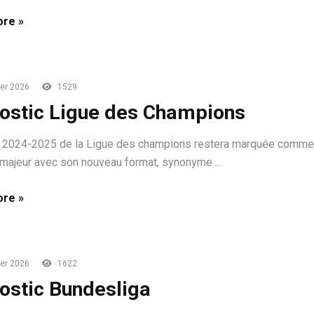
re »
ier 2026
1529
ostic Ligue des Champions
n 2024-2025 de la Ligue des champions restera marquée comme
 majeur avec son nouveau format, synonyme ...
re »
ier 2026
1622
ostic Bundesliga