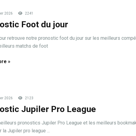
ier 2026
2241
ostic Foot du jour
our retrouve notre pronostic foot du jour sur les meilleurs compé
eilleurs matchs de foot
re »
ier 2026
2123
ostic Jupiler Pro League
 meilleurs pronostics Jupiler Pro League et les meilleurs bookma
r la Jupiler pro league ...