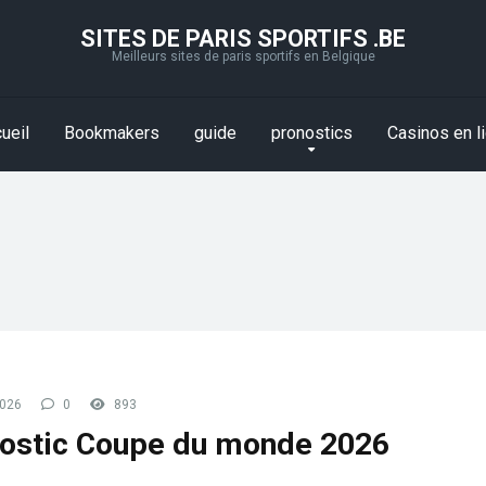
SITES DE PARIS SPORTIFS .BE
Meilleurs sites de paris sportifs en Belgique
ueil
Bookmakers
guide
pronostics
Casinos en l
2026
0
893
ostic Coupe du monde 2026