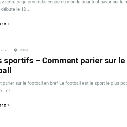
z notre page pronostic coupe du monde pour tout savor sur le 
débute le 12 ...
re »
l 2026
2069
s sportifs – Comment parier sur le
ball
parier sur le football en bref Le football est le sport le plus po
… et ...
re »