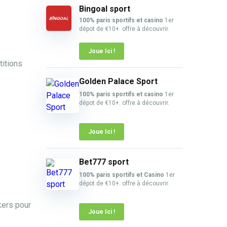
Bingoal sport
100% paris sportifs et casino
1er
dépot de €10+. offre à découvrir.
Joue Ici !
titions
Golden Palace Sport
100% paris sportifs et casino
1er
dépot de €10+. offre à découvrir.
Joue Ici !
Bet777 sport
100% paris sportifs et Casino
1er
dépot de €10+. offre à découvrir.
kers pour
Joue Ici !