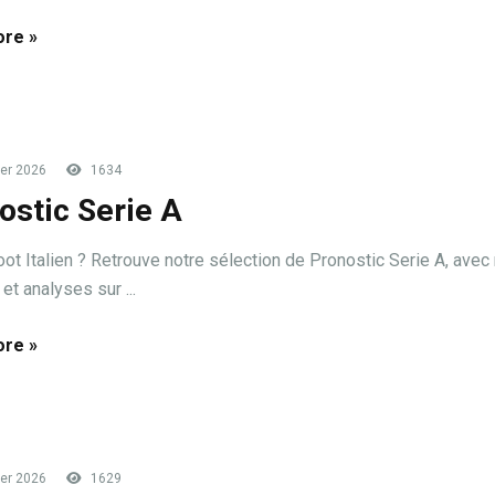
re »
ier 2026
1634
ostic Serie A
oot Italien ? Retrouve notre sélection de Pronostic Serie A, avec
et analyses sur ...
re »
ier 2026
1629