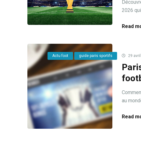
Découvre
2026 qui 
Read mo
Actu foot
guide paris sportifs
29 avri
Pari
foot
Comment 
au monde
Read mo