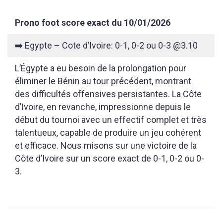
Prono foot score exact du 10/01/202
6
➡️ Egypte – Cote d’Ivoire: 0-1, 0-2 ou 0-3 @3.10
L’Égypte a eu besoin de la prolongation pour
éliminer le Bénin au tour précédent, montrant
des difficultés offensives persistantes. La Côte
d’Ivoire, en revanche, impressionne depuis le
début du tournoi avec un effectif complet et très
talentueux, capable de produire un jeu cohérent
et efficace. Nous misons sur une victoire de la
Côte d’Ivoire sur un score exact de 0-1, 0-2 ou 0-
3.