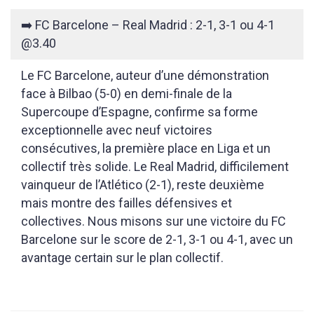
➡️ FC Barcelone – Real Madrid : 2-1, 3-1 ou 4-1
@3.40
Le FC Barcelone, auteur d’une démonstration
face à Bilbao (5-0) en demi-finale de la
Supercoupe d’Espagne, confirme sa forme
exceptionnelle avec neuf victoires
consécutives, la première place en Liga et un
collectif très solide. Le Real Madrid, difficilement
vainqueur de l’Atlético (2-1), reste deuxième
mais montre des failles défensives et
collectives. Nous misons sur une victoire du FC
Barcelone sur le score de 2-1, 3-1 ou 4-1, avec un
avantage certain sur le plan collectif.