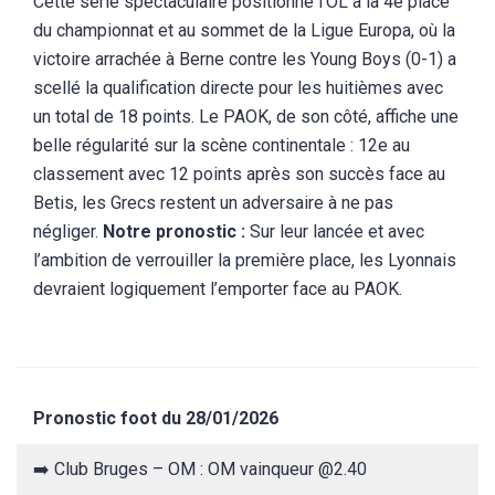
Cette série spectaculaire positionne l’OL à la 4e place
du championnat et au sommet de la Ligue Europa, où la
victoire arrachée à Berne contre les Young Boys (0-1) a
scellé la qualification directe pour les huitièmes avec
un total de 18 points. Le PAOK, de son côté, affiche une
belle régularité sur la scène continentale : 12e au
classement avec 12 points après son succès face au
Betis, les Grecs restent un adversaire à ne pas
négliger.
Notre pronostic :
Sur leur lancée et avec
l’ambition de verrouiller la première place, les Lyonnais
devraient logiquement l’emporter face au PAOK.
Pronostic foot du 28/01/2026
➡️ Club Bruges – OM : OM vainqueur @2.40