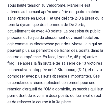
sous haute tension au Vélodrome, Marseille est
attendu au tournant après une série de quatre matchs
sans victoire en Ligue 1 et une défaite 2-0 à Brest qui a
terni la dynamique des hommes de De Zerbi,
actuellement 4e avec 40 points. La pression du public
phocéen et l’enjeu du classement devraient toutefois
agir comme un électrochoc pour des Marseillais qui ne
peuvent plus se permettre de lâcher des points dans la
course européenne. En face, Lyon (3e, 45 pts) arrive
fragilisé après la fin brutale de sa série de 13 victoires
consécutives, stoppée net à Strasbourg (3-1), et devra
composer avec plusieurs absences importantes. Ces
circonstances réunies plaident clairement pour une
réaction d’orgueil de l’OM à domicile, un succès qui leur
permettrait de revenir à deux points de leur rival direct
et de relancer la course à la 3e place.