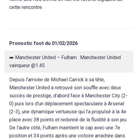
cette rencontre.
Pronostic foot du 01/02/2026
➡️ Manchester United – Fulham : Manchester United
vainqueur @1.45
Depuis l’arrivée de Michael Carrick à sa tête,
Manchester United a retrouvé son souffle avec deux
succès de prestige, d’abord face à Manchester City (2-
0) puis lors d’un déplacement spectaculaire à Arsenal
(2-3), une dynamique vertueuse qui l’a propulsé à la 4e
place avec 38 points et redonné de la fluidité à son jeu.
De l’autre côté, Fulham maintient le cap avec une 7e
position et 34 points après une victoire arrachée dans