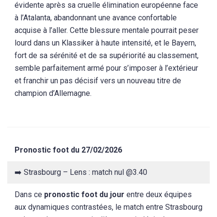
évidente après sa cruelle élimination européenne face
à l’Atalanta, abandonnant une avance confortable
acquise à l’aller. Cette blessure mentale pourrait peser
lourd dans un Klassiker à haute intensité, et le Bayern,
fort de sa sérénité et de sa supériorité au classement,
semble parfaitement armé pour s’imposer à l’extérieur
et franchir un pas décisif vers un nouveau titre de
champion d’Allemagne.
Pronostic foot du 27/02/2026
➡️ Strasbourg – Lens : match nul @3.40
Dans ce
pronostic foot du jour
entre deux équipes
aux dynamiques contrastées, le match entre Strasbourg