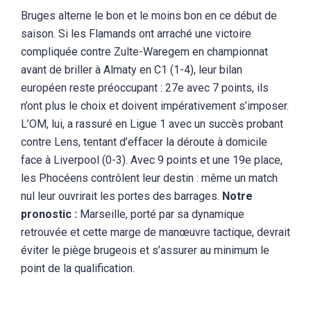
Bruges alterne le bon et le moins bon en ce début de
saison. Si les Flamands ont arraché une victoire
compliquée contre Zulte-Waregem en championnat
avant de briller à Almaty en C1 (1-4), leur bilan
européen reste préoccupant : 27e avec 7 points, ils
n’ont plus le choix et doivent impérativement s’imposer.
L’OM, lui, a rassuré en Ligue 1 avec un succès probant
contre Lens, tentant d’effacer la déroute à domicile
face à Liverpool (0-3). Avec 9 points et une 19e place,
les Phocéens contrôlent leur destin : même un match
nul leur ouvrirait les portes des barrages.
Notre
pronostic :
Marseille, porté par sa dynamique
retrouvée et cette marge de manœuvre tactique, devrait
éviter le piège brugeois et s’assurer au minimum le
point de la qualification.