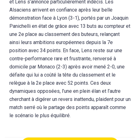
et Lens s’annonce particulièrement indécis. Les
Alsaciens arrivent en confiance après leur belle
démonstration face à Lyon (3-1), portés par un Joaquin
Panichelli en état de grâce avec 13 buts au compteur et
une 2e place au classement des buteurs, relançant
ainsi leurs ambitions européennes depuis la 7e
position avec 34 points. En face, Lens reste sur une
contre-performance rare et frustrante, renversé à
domicile par Monaco (2-3) après avoir mené 2-0, une
défaite qui lui a coûté la tête du classement et le
relègue à la 2e place avec 52 points. Ces deux
dynamiques opposées, l’une en plein élan et l’autre
cherchant à digérer un revers inattendu, plaident pour un
match serré où le partage des points apparaît comme
le scénario le plus équilibré.