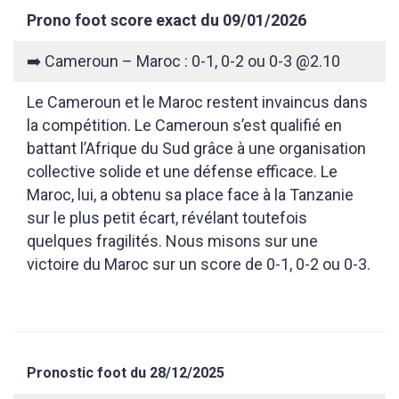
Prono foot score exact du 09/01/202
6
➡️ Cameroun – Maroc : 0-1, 0-2 ou 0-3 @2.10
Le Cameroun et le Maroc restent invaincus dans
la compétition. Le Cameroun s’est qualifié en
battant l’Afrique du Sud grâce à une organisation
collective solide et une défense efficace. Le
Maroc, lui, a obtenu sa place face à la Tanzanie
sur le plus petit écart, révélant toutefois
quelques fragilités. Nous misons sur une
victoire du Maroc sur un score de 0-1, 0-2 ou 0-3.
Pronostic foot du 28/12/2025