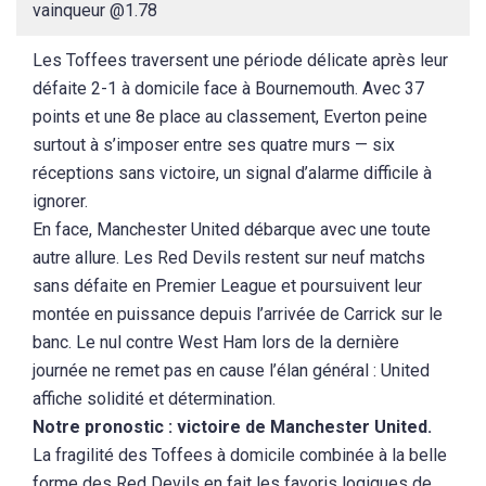
vainqueur @1.78
Les Toffees traversent une période délicate après leur
défaite 2-1 à domicile face à Bournemouth. Avec 37
points et une 8e place au classement, Everton peine
surtout à s’imposer entre ses quatre murs — six
réceptions sans victoire, un signal d’alarme difficile à
ignorer.
En face, Manchester United débarque avec une toute
autre allure. Les Red Devils restent sur neuf matchs
sans défaite en Premier League et poursuivent leur
montée en puissance depuis l’arrivée de Carrick sur le
banc. Le nul contre West Ham lors de la dernière
journée ne remet pas en cause l’élan général : United
affiche solidité et détermination.
Notre pronostic : victoire de Manchester United.
La fragilité des Toffees à domicile combinée à la belle
forme des Red Devils en fait les favoris logiques de