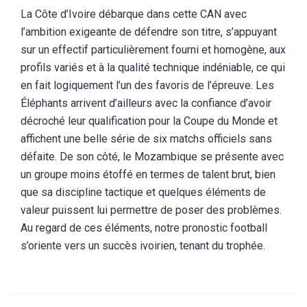
La Côte d’Ivoire débarque dans cette CAN avec
l’ambition exigeante de défendre son titre, s’appuyant
sur un effectif particulièrement fourni et homogène, aux
profils variés et à la qualité technique indéniable, ce qui
en fait logiquement l’un des favoris de l’épreuve. Les
Éléphants arrivent d’ailleurs avec la confiance d’avoir
décroché leur qualification pour la Coupe du Monde et
affichent une belle série de six matchs officiels sans
défaite. De son côté, le Mozambique se présente avec
un groupe moins étoffé en termes de talent brut, bien
que sa discipline tactique et quelques éléments de
valeur puissent lui permettre de poser des problèmes.
Au regard de ces éléments, notre pronostic football
s’oriente vers un succès ivoirien, tenant du trophée.