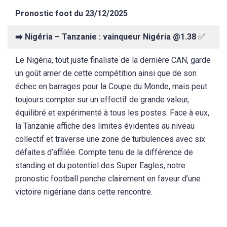
Pronostic foot du 23/12/2025
➡️ Nigéria – Tanzanie : vainqueur Nigéria @1.38
✅
Le Nigéria, tout juste finaliste de la dernière CAN, garde
un goût amer de cette compétition ainsi que de son
échec en barrages pour la Coupe du Monde, mais peut
toujours compter sur un effectif de grande valeur,
équilibré et expérimenté à tous les postes. Face à eux,
la Tanzanie affiche des limites évidentes au niveau
collectif et traverse une zone de turbulences avec six
défaites d’affilée. Compte tenu de la différence de
standing et du potentiel des Super Eagles, notre
pronostic football penche clairement en faveur d’une
victoire nigériane dans cette rencontre.