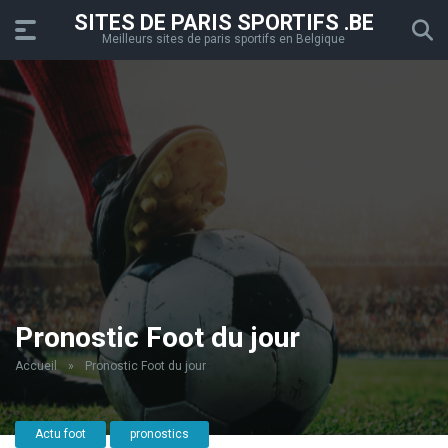
SITES DE PARIS SPORTIFS .BE
Meilleurs sites de paris sportifs en Belgique
Pronostic Foot du jour
Accueil
»
Pronostic Foot du jour
Actu foot
pronostics