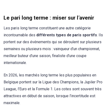
Le pari long terme : miser sur l’avenir
Les paris long terme constituent une autre catégorie
incontournable des
différents types de paris sportifs
. Ils
portent sur des événements qui se déroulent sur plusieurs
semaines ou plusieurs mois : vainqueur d’un championnat,
meilleur buteur d’une saison, finaliste d’une coupe
internationale.
En 2026, les marchés long terme les plus populaires en
Belgique portent sur la Ligue des Champions, la Jupiler Pro
League, l’Euro et la Formule 1. Les cotes sont souvent très
attractives en début de saison, lorsque l’incertitude est
maximale.