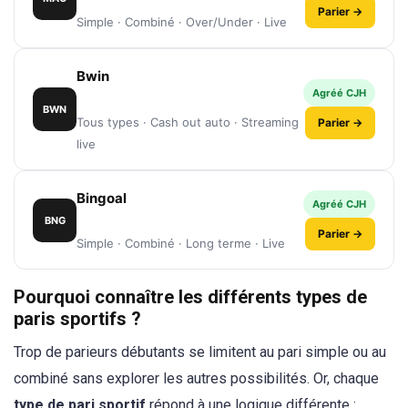
Parier →
Simple · Combiné · Over/Under · Live
Bwin
Agréé CJH
BWN
Tous types · Cash out auto · Streaming
Parier →
live
Bingoal
Agréé CJH
BNG
Parier →
Simple · Combiné · Long terme · Live
Pourquoi connaître les différents types de
paris sportifs ?
Trop de parieurs débutants se limitent au pari simple ou au
combiné sans explorer les autres possibilités. Or, chaque
type de pari sportif
répond à une logique différente :