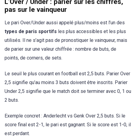
L’Over / Under : parier sur les chiffres,
pas sur le vainqueur
Le pari Over/Under aussi appelé plus/moins est l’un des
types de paris sportifs
les plus accessibles et les plus
utilisés. Il ne s’agit pas de pronostiquer le vainqueur, mais
de parier sur une valeur chiffrée : nombre de buts, de
points, de corners, de sets.
Le seuil le plus courant en football est 2,5 buts. Parier Over
2,5 signifie qu’au moins 3 buts doivent être inscrits. Parier
Under 2,5 signifie que le match doit se terminer avec 0, 1 ou
2 buts.
Exemple concret : Anderlecht vs Genk Over 2,5 buts. Si le
score final est 2-1, le pari est gagnant. Si le score est 1-0, il
est perdant.