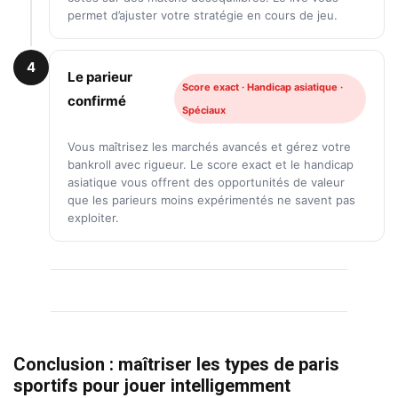
permet d’ajuster votre stratégie en cours de jeu.
4
Le parieur
Score exact · Handicap asiatique ·
confirmé
Spéciaux
Vous maîtrisez les marchés avancés et gérez votre
bankroll avec rigueur. Le score exact et le handicap
asiatique vous offrent des opportunités de valeur
que les parieurs moins expérimentés ne savent pas
exploiter.
Conclusion : maîtriser les types de paris
sportifs pour jouer intelligemment