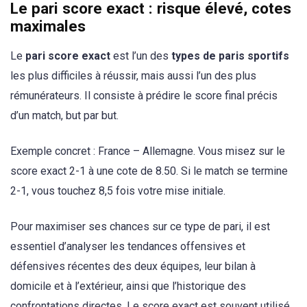
Le pari score exact : risque élevé, cotes
maximales
Le
pari score exact
est l’un des
types de paris sportifs
les plus difficiles à réussir, mais aussi l’un des plus
rémunérateurs. Il consiste à prédire le score final précis
d’un match, but par but.
Exemple concret : France – Allemagne. Vous misez sur le
score exact 2-1 à une cote de 8.50. Si le match se termine
2-1, vous touchez 8,5 fois votre mise initiale.
Pour maximiser ses chances sur ce type de pari, il est
essentiel d’analyser les tendances offensives et
défensives récentes des deux équipes, leur bilan à
domicile et à l’extérieur, ainsi que l’historique des
confrontations directes. Le score exact est souvent utilisé