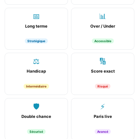
📅
📊
Long terme
Over / Under
Stratégique
Accessible
⚖️
🔢
Handicap
Score exact
Intermédiaire
Risqué
🛡️
⚡
Double chance
Paris live
Sécurisé
Avancé