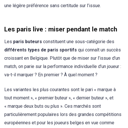
une légère préférence sans certitude sur l’issue.
Les paris live : miser pendant le match
Les
paris buteurs
constituent une sous-catégorie des
différents types de paris sportifs
qui connaît un succès
croissant en Belgique. Plutôt que de miser sur l’issue d’un
match, on parie sur la performance individuelle d’un joueur :
va-t-il marquer ? En premier ? À quel moment ?
Les variantes les plus courantes sont le pari « marque à
tout moment », « premier buteur », « dernier buteur », et
« marque deux buts ou plus ». Ces marchés sont
particulièrement populaires lors des grandes compétitions
européennes et pour les joueurs belges en vue comme