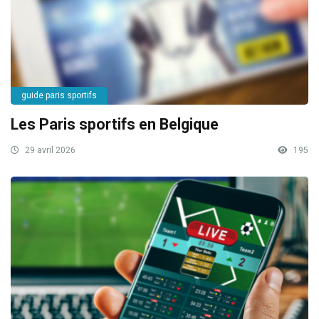
guide paris sportifs
Les Paris sportifs en Belgique
29 avril 2026
195