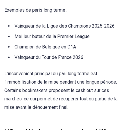
Exemples de paris long terme :
Vainqueur de la Ligue des Champions 2025-2026
Meilleur buteur de la Premier League
Champion de Belgique en D1A
Vainqueur du Tour de France 2026
L’inconvénient principal du pari long terme est
l’immobilisation de la mise pendant une longue période.
Certains bookmakers proposent le cash out sur ces
marchés, ce qui permet de récupérer tout ou partie de la
mise avant le dénouement final.