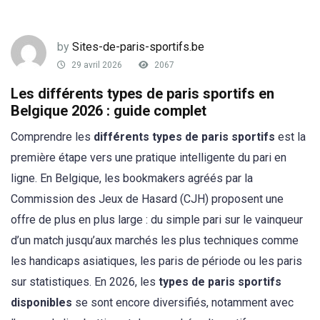
by
Sites-de-paris-sportifs.be
29 avril 2026
2067
Les différents types de paris sportifs en
Belgique 2026 : guide complet
Comprendre les
différents types de paris sportifs
est la
première étape vers une pratique intelligente du pari en
ligne. En Belgique, les bookmakers agréés par la
Commission des Jeux de Hasard (CJH) proposent une
offre de plus en plus large : du simple pari sur le vainqueur
d’un match jusqu’aux marchés les plus techniques comme
les handicaps asiatiques, les paris de période ou les paris
sur statistiques. En 2026, les
types de paris sportifs
disponibles
se sont encore diversifiés, notamment avec