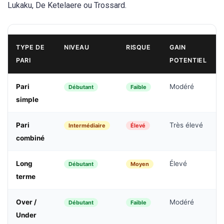
Lukaku, De Ketelaere ou Trossard.
TYPE DE
NIVEAU
RISQUE
GAIN
PARI
POTENTIEL
Pari
Modéré
Débutant
Faible
simple
Pari
Très élevé
Intermédiaire
Élevé
combiné
Long
Élevé
Débutant
Moyen
terme
Over /
Modéré
Débutant
Faible
Under