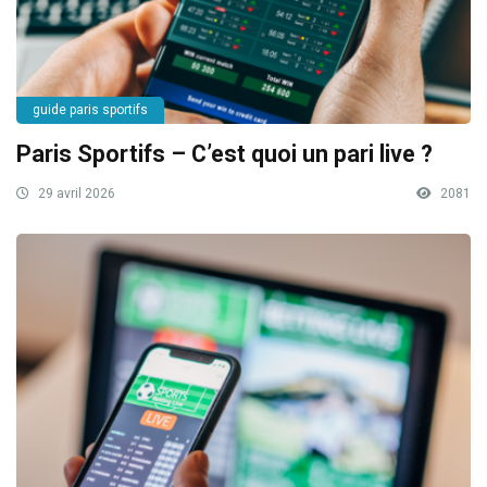
guide paris sportifs
Paris Sportifs – C’est quoi un pari live ?
29 avril 2026
2081