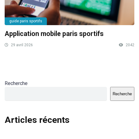
guide paris sportifs
Application mobile paris sportifs
29 avril 2026
2042
Recherche
Recherche
Articles récents