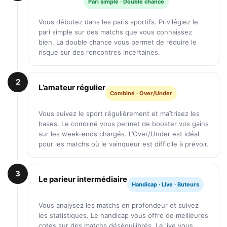
Pari simple · Double chance
Vous débutez dans les paris sportifs. Privilégiez le
pari simple sur des matchs que vous connaissez
bien. La double chance vous permet de réduire le
risque sur des rencontres incertaines.
2
L’amateur régulier
Combiné · Over/Under
Vous suivez le sport régulièrement et maîtrisez les
bases. Le combiné vous permet de booster vos gains
sur les week-ends chargés. L’Over/Under est idéal
pour les matchs où le vainqueur est difficile à prévoir.
3
Le parieur intermédiaire
Handicap · Live · Buteurs
Vous analysez les matchs en profondeur et suivez
les statistiques. Le handicap vous offre de meilleures
cotes sur des matchs déséquilibrés. Le live vous